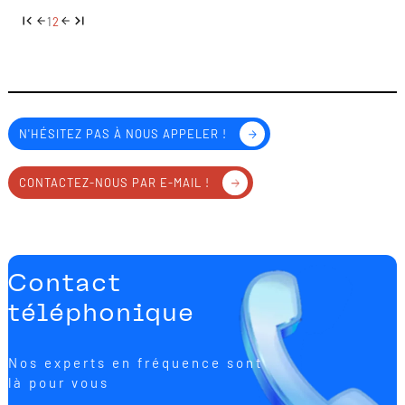
1
2
N'HÉSITEZ PAS À NOUS APPELER !
CONTACTEZ-NOUS PAR E-MAIL !
Contact
téléphonique
Nos experts en fréquence sont
là pour vous