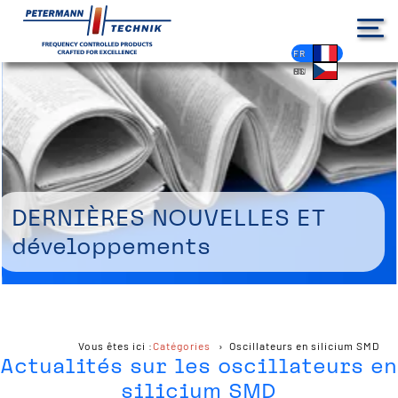
DE
EN
FR
ES
PL
IT
NL
HU
CS
Dernières nouvelles et
développements
Vous êtes ici :
Catégories
Oscillateurs en silicium SMD
Actualités sur les oscillateurs en
silicium SMD