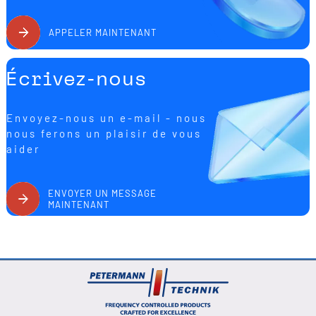
APPELER MAINTENANT
Écrivez-nous
Envoyez-nous un e-mail - nous
nous ferons un plaisir de vous
aider
ENVOYER UN MESSAGE
MAINTENANT