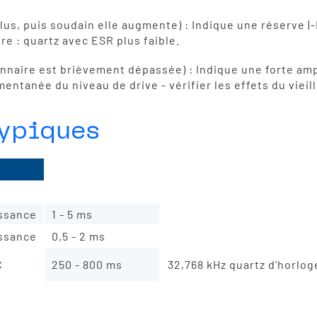
lus, puis soudain elle augmente) : Indique une réserve |
e : quartz avec ESR plus faible.
ionnaire est brièvement dépassée) : Indique une forte am
anée du niveau de drive - vérifier les effets du vieill
typiques
t_start (90 %) typ.
sant
0,3 - 1,5 ms
ssance
1 - 5 ms
ssance
0,5 - 2 ms
C
250 - 800 ms
32,768 kHz quartz d'horlog