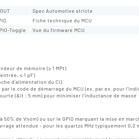
XOUT
Fabricant de quartz, pratique de laboratoir
XOUT
Spec Automotive stricte
PIO
Fiche technique du MCU
GPIO-Toggle
Vue du firmware MCU
fondeur de mémoire (≥ 1 MPt)
entrée, ≤ 1 pF)
che d'alimentation du CI)
é par le code de démarrage du MCU (ex. par ex. pour l'in
urte (&lt ; 5 mm) pour minimiser l'inductance de masse
 50% de Vnom) ou sur le GPIO marquant la mise en marche
arrage attendue - pour les quartzs MHz typiquement 0,2 m