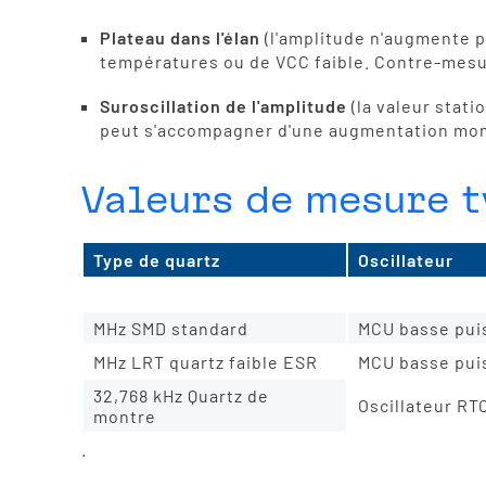
Plateau dans l'élan
(l'amplitude n'augmente p
températures ou de VCC faible. Contre-mesur
Suroscillation de l'amplitude
(la valeur stat
peut s'accompagner d'une augmentation moment
Valeurs de mesure 
Type de quartz
Oscillateur
MMD standard MHz
MCU-OSC puis
MHz SMD standard
MCU basse pui
MHz LRT quartz faible ESR
MCU basse pui
32,768 kHz Quartz de
Oscillateur RT
montre
.