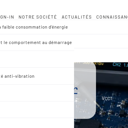
IGN-IN
NOTRE SOCIÉTÉ
ACTUALITÉS
CONNAISSAN
à faible consommation d'énergie
EM et le comportement au démarrage
mps de
té anti-vibration
'oscillateur