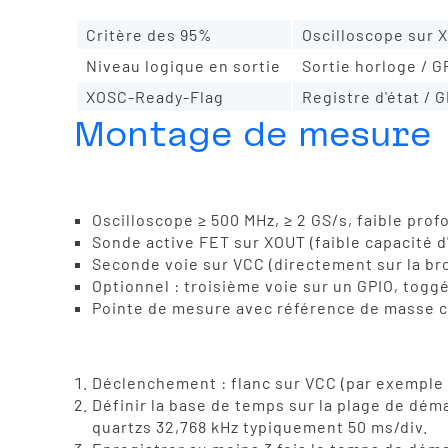
Critère des 90%
Oscilloscope sur 
Critère des 95%
Oscilloscope sur 
Niveau logique en sortie
Sortie horloge / G
XOSC-Ready-Flag
Registre d'état / 
Montage de mesure
Equipement
Oscilloscope ≥ 500 MHz, ≥ 2 GS/s, faible pro
Sonde active FET sur XOUT (faible capacité d'
Seconde voie sur VCC (directement sur la bro
Optionnel : troisième voie sur un GPIO, togg
Pointe de mesure avec référence de masse co
Traversée
Déclenchement : flanc sur VCC (par exemple à
Définir la base de temps sur la plage de dém
quartzs 32,768 kHz typiquement 50 ms/div.