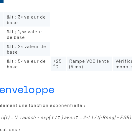
Valeur de base
&lt ; 3× valeur de
base
&lt ; 1,5× valeur
de base
&lt ; 2× valeur de
base
&lt ; 5× valeur de
+25
Rampe VCC lente
Vérific
base
°C
(5 ms)
monot
'enveloppe
malement une fonction exponentielle :
U(t) = U_rausch - exp( t / τ ) avec τ = 2-L1 / (|-Rneg| - ESR)
cations :