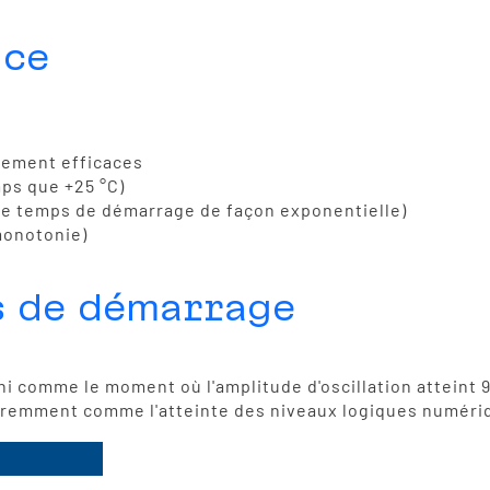
nce
llement efficaces
ps que +25 °C)
 le temps de démarrage de façon exponentielle)
monotonie)
s de démarrage
 comme le moment où l'amplitude d'oscillation atteint 9
féremment comme l'atteinte des niveaux logiques numéri
Typiquement utilisé par