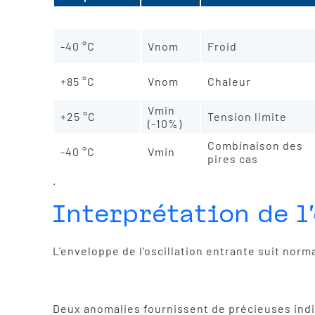
+25 °C
Vnom
Référence
-40 °C
Vnom
Froid
+85 °C
Vnom
Chaleur
Vmin
+25 °C
Tension limite
(-10%)
Combinaison des
-40 °C
Vmin
pires cas
.
Interprétation de l
L'enveloppe de l'oscillation entrante suit nor
Deux anomalies fournissent de précieuses indi