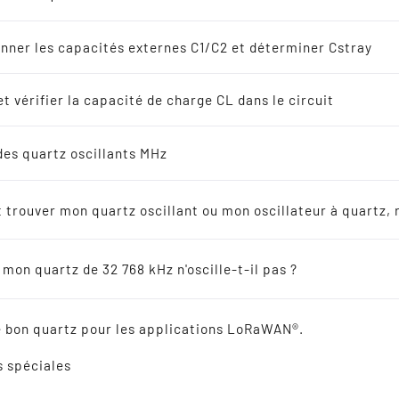
lateurs à quartz
s
nner les capacités externes C1/C2 et déterminer Cstray
8 kHz Solutions
t vérifier la capacité de charge CL dans le circuit
s
des quartz oscillants MHz
endeurs
N'HÉSITEZ PAS À NOUS APPELER !
trouver mon quartz oscillant ou mon oscillateur à quartz, 
ateurs en céramique
CONTACTEZ-NOUS PAR E-MAIL !
mon quartz de 32 768 kHz n'oscille-t-il pas ?
RAPPELLEZ-MOI, S'IL VOUS PLAÎT !
ence croisée
le bon quartz pour les applications LoRaWAN®.
s spéciales