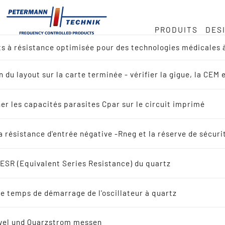
PRODUITS
DES
ts à résistance optimisée pour des technologies médicales 
 nous
ock
ce des quartz en MHz
e
n du layout sur la carte terminée - vérifier la gigue, la C
u des produits
e · 32 768 kHz
duite
er les capacités parasites Cpar sur le circuit imprimé
ence croisée
Mesurer le te
provisionnement
la résistance d'entrée négative -Rneg et la réserve de sécuri
rche par application
démarrage de l
l'ESR (Equivalent Series Resistance) du quartz
z vibrant
à quartz
e temps de démarrage de l'oscillateur à quartz
ploi
uartz vibrant
vel und Quarzstrom messen