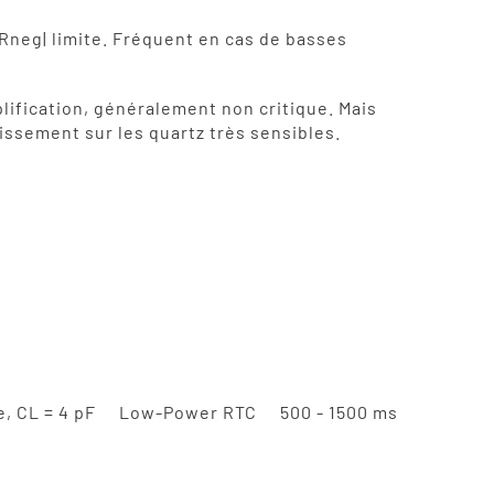
-Rneg| limite. Fréquent en cas de basses
plification, généralement non critique. Mais
issement sur les quartz très sensibles.
e, CL = 4 pF
Low-Power RTC
500 - 1500 ms