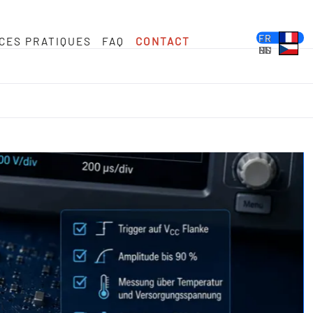
DE
EN
FR
CES PRATIQUES
FAQ
CONTACT
ES
PL
IT
NL
HU
CS