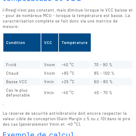
|-Rneg| n'est pas constant, mais diminue lorsque le VCC baisse et
- pour de nombreux MCU - lorsque la température est basse. La
caractérisation complète se fait donc via une matrice de
mesure:
|-Rneg| typ.
Condition
VCC
Température
(relatif à +25
°C/Vnom)
Référence
Vnom
+25 °C
100 %
Froid
Vnom
-40 °C
70 - 90 %
Chaud
Vnom
+85 °C
85 - 100 %
Basse VCC
Vmin
+25 °C
60 - 80 %
Cas le plus
Vmin
-40 °C
40 - 70 %
défavorable
.
La réserve de sécurité antivibratoire doit encore respecter la
valeur cible de conception (Gain-Margin ≥ 5 ou ≥ 10) dans le pire
des cas (généralement Vmin et -40 °C).
Exemple de calcul