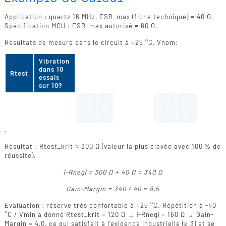
Application : quartz 16 MHz, ESR_max (fiche technique) = 40 Ω.
Spécification MCU : ESR_max autorisé = 60 Ω.
Résultats de mesure dans le circuit à +25 °C, Vnom:
Vibration
dans 10
Rtest
essais
sur 10?
8
220
270
300
330
390
ja
ja
ja
sur
Ω
Ω
Ω
Ω
Ω
10
.
Résultat : Rtest_krit ≈ 300 Ω (valeur la plus élevée avec 100 % de
réussite).
|-Rneg| = 300 Ω + 40 Ω = 340 Ω
Gain-Margin = 340 / 40 = 8,5
Evaluation : réserve très confortable à +25 °C. Répétition à -40
°C / Vmin a donné Rtest_krit = 120 Ω → |-Rneg| = 160 Ω → Gain-
Margin = 4,0, ce qui satisfait à l'exigence industrielle (≥ 3) et se