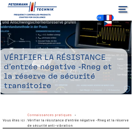
DE
EN
FR
ES
PL
IT
NL
HU
CS
Vérifier la résistance
d'entrée négative -Rneg et
la réserve de sécurité
transitoire
Connaissances pratiques
Vous êtes ici :
Vérifier la résistance d'entrée négative -Rneg et la réserve
de sécurité anti-vibration