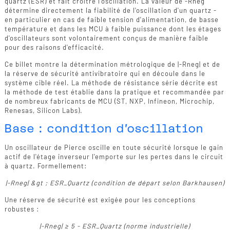
quartz (ESR) et fait croître l'oscillation. La valeur de -Rneg
détermine directement la fiabilité de l'oscillation d'un quartz -
en particulier en cas de faible tension d'alimentation, de basse
température et dans les MCU à faible puissance dont les étages
d'oscillateurs sont volontairement conçus de manière faible
pour des raisons d'efficacité.
Ce billet montre la détermination métrologique de |-Rneg| et de
la réserve de sécurité antivibratoire qui en découle dans le
système cible réel. La méthode de résistance série décrite est
la méthode de test établie dans la pratique et recommandée par
de nombreux fabricants de MCU (ST, NXP, Infineon, Microchip,
Renesas, Silicon Labs).
Base : condition d'oscillation
Un oscillateur de Pierce oscille en toute sécurité lorsque le gain
actif de l'étage inverseur l'emporte sur les pertes dans le circuit
à quartz. Formellement:
|-Rneg| &gt ; ESR_Quartz (condition de départ selon Barkhausen)
Une réserve de sécurité est exigée pour les conceptions
robustes :
|-Rneg| ≥ 5 - ESR_Quartz (norme industrielle)