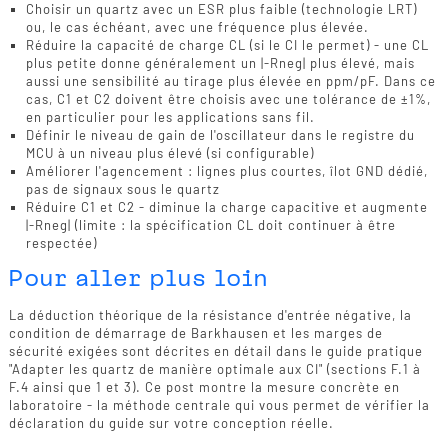
Choisir un quartz avec un ESR plus faible (technologie LRT)
ou, le cas échéant, avec une fréquence plus élevée.
Réduire la capacité de charge CL (si le CI le permet) - une CL
plus petite donne généralement un |-Rneg| plus élevé, mais
aussi une sensibilité au tirage plus élevée en ppm/pF. Dans ce
cas, C1 et C2 doivent être choisis avec une tolérance de ±1%,
en particulier pour les applications sans fil.
Définir le niveau de gain de l'oscillateur dans le registre du
MCU à un niveau plus élevé (si configurable)
Améliorer l'agencement : lignes plus courtes, îlot GND dédié,
pas de signaux sous le quartz
Réduire C1 et C2 - diminue la charge capacitive et augmente
|-Rneg| (limite : la spécification CL doit continuer à être
respectée)
Pour aller plus loin
La déduction théorique de la résistance d'entrée négative, la
condition de démarrage de Barkhausen et les marges de
sécurité exigées sont décrites en détail dans le guide pratique
"Adapter les quartz de manière optimale aux CI" (sections F.1 à
F.4 ainsi que 1 et 3). Ce post montre la mesure concrète en
laboratoire - la méthode centrale qui vous permet de vérifier la
déclaration du guide sur votre conception réelle.