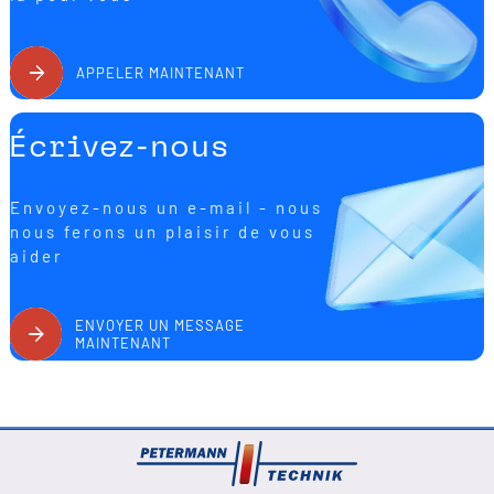
assurance est décisive pour une validation fiable de la
production en série. PETERMANN-TECHNIK est ainsi un
partenaire compétent lorsqu'il s'agit de vérifier de manière sûre
et reproductible le comportement transitoire des oscillateurs à
APPELER MAINTENANT
quartz.
Écrivez-nous
Envoyez-nous un e-mail - nous
nous ferons un plaisir de vous
aider
ENVOYER UN MESSAGE
MAINTENANT