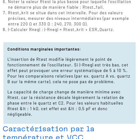
Noter la valeur Rtest la plus basse pour laquelle l'oscillation
ne démarre plus de manière fiable : Rtest_fail.
Rtest_krit se situe dans cet intervalle. Pour des valeurs
précises, mesurer des niveaux intermédiaires (par exemple
entre 220 Ω et 330 Ω : 240, 270, 300 Ω).
|-Calculer Rneg| : |-Rneg| = Rtest_krit + ESR_Quartz.
Conditions marginales importantes:
L'insertion de Rtest modifie légèrement le point de
fonctionnement de l'oscillateur. Si |-Rneg| est très bas, cet
effet peut provoquer une erreur systématique de 5 à 10 %.
Pour les comparaisons relatives (par ex. quartz A vs. quartz
B sur la même carte), cela ne pose pas de problème.
La capacité de charge change de manière minime avec
Rtest, car la résistance décale légèrement la relation de
phase entre le quartz et C2. Pour les valeurs habituelles
Rtest &lt ; 1 kΩ, cet effet est &lt ; 0,5 pF et donc
négligeable.
Caractérisation par la
température et VCC