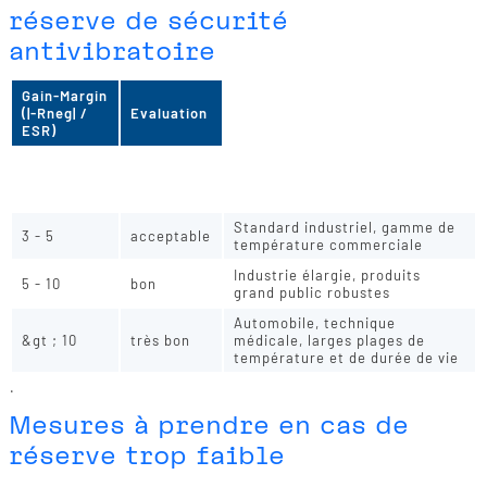
réserve de sécurité
antivibratoire
Gain-Margin
(|-Rneg| /
Evaluation
Conseils d'utilisation
ESR)
Réviser le design - améliorer
&lt ; 3
insuffisant
l'ESR, l'oscillateur ou la
disposition
Standard industriel, gamme de
3 - 5
acceptable
température commerciale
Industrie élargie, produits
5 - 10
bon
grand public robustes
Automobile, technique
&gt ; 10
très bon
médicale, larges plages de
température et de durée de vie
.
Mesures à prendre en cas de
réserve trop faible