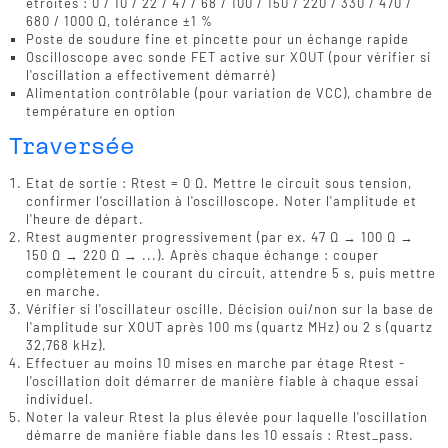
étroites : 0 / 10 / 22 / 47 / 68 / 100 / 150 / 220 / 330 / 470 /
680 / 1000 Ω, tolérance ±1 %
Poste de soudure fine et pincette pour un échange rapide
Oscilloscope avec sonde FET active sur XOUT (pour vérifier si
l'oscillation a effectivement démarré)
Alimentation contrôlable (pour variation de VCC), chambre de
température en option
Traversée
Etat de sortie : Rtest = 0 Ω. Mettre le circuit sous tension,
confirmer l'oscillation à l'oscilloscope. Noter l'amplitude et
l'heure de départ.
Rtest augmenter progressivement (par ex. 47 Ω → 100 Ω →
150 Ω → 220 Ω → ...). Après chaque échange : couper
complètement le courant du circuit, attendre 5 s, puis mettre
en marche.
Vérifier si l'oscillateur oscille. Décision oui/non sur la base de
l'amplitude sur XOUT après 100 ms (quartz MHz) ou 2 s (quartz
32,768 kHz).
Effectuer au moins 10 mises en marche par étage Rtest -
l'oscillation doit démarrer de manière fiable à chaque essai
individuel.
Noter la valeur Rtest la plus élevée pour laquelle l'oscillation
démarre de manière fiable dans les 10 essais : Rtest_pass.