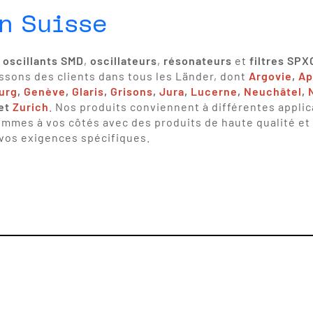
en Suisse
 oscillants SMD
,
oscillateurs
,
résonateurs
et
filtres SP
ssons des clients dans tous les Länder, dont
Argovie
,
Ap
urg
,
Genève
,
Glaris
,
Grisons
,
Jura
,
Lucerne
,
Neuchâtel
,
et
Zurich
. Nos produits conviennent à différentes applic
ommes à vos côtés avec des produits de haute qualité e
 vos exigences spécifiques.