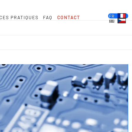
DE
EN
FR
CES PRATIQUES
FAQ
CONTACT
ES
PL
IT
NL
HU
CS