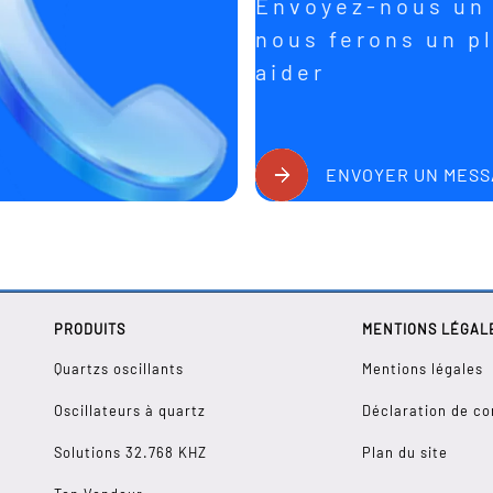
Envoyez-nous un 
nous ferons un pl
aider
ENVOYER UN MESS
PRODUITS
MENTIONS LÉGAL
Quartzs oscillants
Mentions légales
Oscillateurs à quartz
Déclaration de co
Solutions 32.768 KHZ
Plan du site