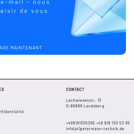
e-mail - nous
aisir de vous
AGE MAINTENANT
ES
CONTACT
Lechwiesenstr. 13
D-86899 Landsberg
nfidentialité
+498191305395
+49
819 130 53 95
info(at)petermann-technik.de