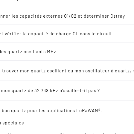
lateurs à quartz
s
nner les capacités externes C1/C2 et déterminer Cstray
8 kHz Solutions
t vérifier la capacité de charge CL dans le circuit
Quartzs, Quartzs SMD,
s
des quartz oscillants MHz
Oscillateurs, Résonat
endeurs
Vous cherchez à
Berne
Quartz
, quartz SMD, quartz os
trouver mon quartz oscillant ou mon oscillateur à quartz, 
quartz
de montre
- quartz de montre SMD ainsi que
d
ateurs en céramique
et également dans les modèles les plus divers ?
Alors vous êtes à la bonne adresse.
mon quartz de 32 768 kHz n'oscille-t-il pas ?
Nous proposons également des oscillateurs à quart
ence croisée
en température
- SMD VCTCXO - SMD OCXO et
des rés
filtres en SMD SPXO à
Berne
. Nos produits sont tous
le bon quartz pour les applications LoRaWAN®.
Berne relativement rapidement, en petites et grande
Nous avons toujours en stock un grand nombre de
qu
s spéciales
filtres
.