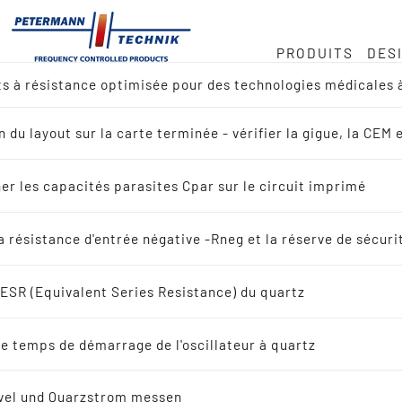
PRODUITS
DES
ts à résistance optimisée pour des technologies médicales 
 nous
ock
ce des quartz en MHz
e
n du layout sur la carte terminée - vérifier la gigue, la C
u des produits
e · 32 768 kHz
duite
er les capacités parasites Cpar sur le circuit imprimé
ence croisée
provisionnement
la résistance d'entrée négative -Rneg et la réserve de sécuri
rche par application
l'ESR (Equivalent Series Resistance) du quartz
z vibrant
e temps de démarrage de l'oscillateur à quartz
ploi
uartz vibrant
vel und Quarzstrom messen