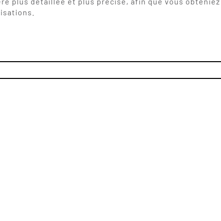
re plus détaillée et plus précise, afin que vous obtenie
isations.