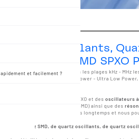
 Quartzs oscillants, Qua
eurs, Filtres SMD SPXO 
cillant SMD,
quartz oscillant
, dans les plages kHz - MHz le
rapidement et facilement ?
es oscillateurs à quartz
en Low Power - Ultra Low Power,
z
commandés en tension
- SMD VCXO et des
oscillateurs 
onateurs
et
filtres céramiques
(SMD) ainsi que des
réson
 de haute qualité, livrables depuis longtemps et nous po
s quantités.
artz, de quartz SMD, de quartz oscillants, de quartz osci