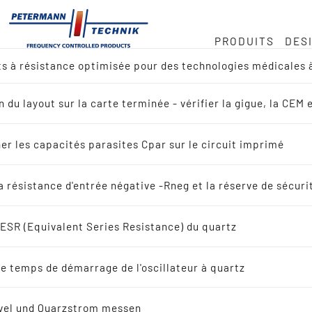
PRODUITS
DES
ts à résistance optimisée pour des technologies médicales 
 nous
ock
ce des quartz en MHz
e
n du layout sur la carte terminée - vérifier la gigue, la C
u des produits
e · 32 768 kHz
duite
er les capacités parasites Cpar sur le circuit imprimé
ence croisée
provisionnement
la résistance d'entrée négative -Rneg et la réserve de sécuri
rche par application
l'ESR (Equivalent Series Resistance) du quartz
z vibrant
e temps de démarrage de l'oscillateur à quartz
LEXIQUE C
ploi
uartz vibrant
vel und Quarzstrom messen