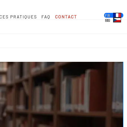
DE
EN
FR
CES PRATIQUES
FAQ
CONTACT
ES
PL
IT
NL
HU
CS