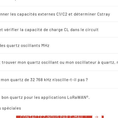
lateurs à quartz
s
nner les capacités externes C1/C2 et déterminer Cstray
8 kHz Solutions
t vérifier la capacité de charge CL dans le circuit
s
des quartz oscillants MHz
endeurs
trouver mon quartz oscillant ou mon oscillateur à quartz, 
ateurs en céramique
mon quartz de 32 768 kHz n'oscille-t-il pas ?
ence croisée
le bon quartz pour les applications LoRaWAN®.
N'HÉSITEZ PAS À NOUS APPELER !
s spéciales
CONTACTEZ-NOUS PAR E-MAIL !