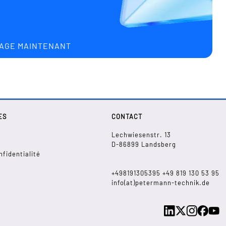
AGE MAINTENANT
ES
CONTACT
Lechwiesenstr. 13
D-86899 Landsberg
nfidentialité
+498191305395
+49
819 130 53 95
info(at)petermann-technik.de