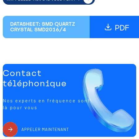
DATASHEET: SMD QUARTZ
CRYSTAL SMD2016/4
Contact
téléphonique
Nos experts en fréquence sont
là pour vous
APPELER MAINTENANT