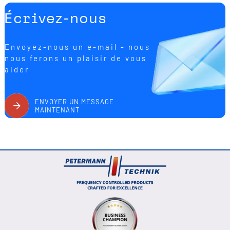
Écrivez-nous
Envoyez-nous un e-mail - nous
nous ferons un plaisir de vous
aider
ENVOYER UN MESSAGE
MAINTENANT