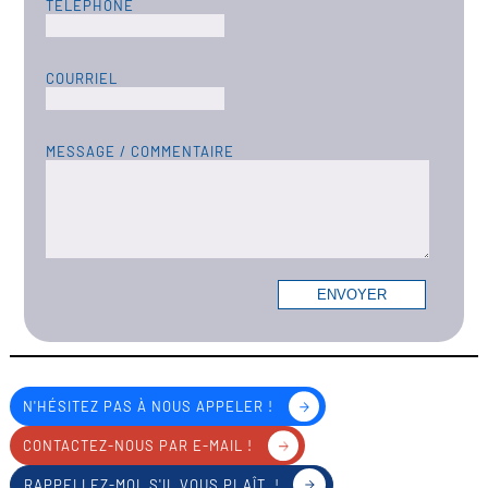
N'HÉSITEZ PAS À NOUS APPELER !
CONTACTEZ-NOUS PAR E-MAIL !
RAPPELLEZ-MOI, S'IL VOUS PLAÎT !