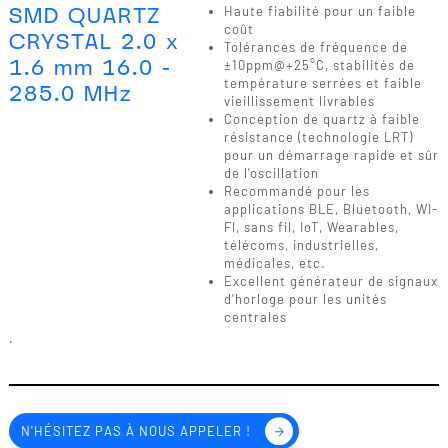
SMD QUARTZ
Haute fiabilité pour un faible
coût
CRYSTAL 2.0 x
Tolérances de fréquence de
1.6 mm 16.0 -
±10ppm@+25°C, stabilités de
température serrées et faible
285.0 MHz
vieillissement livrables
Conception de quartz à faible
résistance (technologie LRT)
pour un démarrage rapide et sûr
de l'oscillation
Recommandé pour les
applications BLE, Bluetooth, WI-
FI, sans fil, IoT, Wearables,
télécoms, industrielles,
médicales, etc.
Excellent générateur de signaux
d'horloge pour les unités
centrales
.
N'HÉSITEZ PAS À NOUS APPELER !