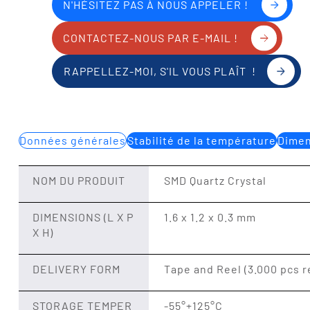
N'HÉSITEZ PAS À NOUS APPELER !
CONTACTEZ-NOUS PAR E-MAIL !
RAPPELLEZ-MOI, S'IL VOUS PLAÎT !
Données générales
Stabilité de la température
Dimen
NOM DU PRODUIT
SMD Quartz Crystal
DIMENSIONS (L X P
1.6 x 1.2 x 0.3 mm
X H)
DELIVERY FORM
Tape and Reel (3.000 pcs r
STORAGE TEMPER
-55°+125°C