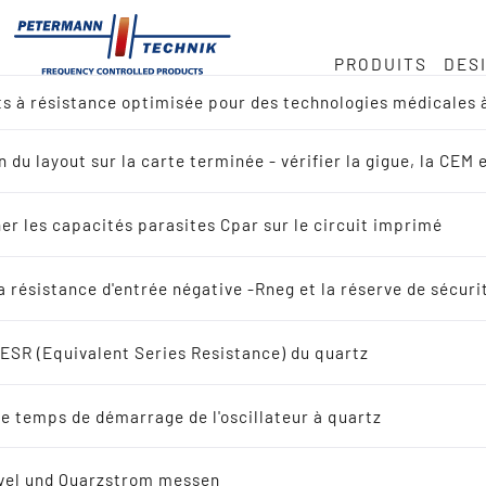
PRODUITS
DES
ts à résistance optimisée pour des technologies médicales 
 nous
ock
ce des quartz en MHz
e
n du layout sur la carte terminée - vérifier la gigue, la C
u des produits
e · 32 768 kHz
duite
er les capacités parasites Cpar sur le circuit imprimé
ence croisée
provisionnement
la résistance d'entrée négative -Rneg et la réserve de sécuri
rche par application
l'ESR (Equivalent Series Resistance) du quartz
z vibrant
e temps de démarrage de l'oscillateur à quartz
ploi
uartz vibrant
vel und Quarzstrom messen