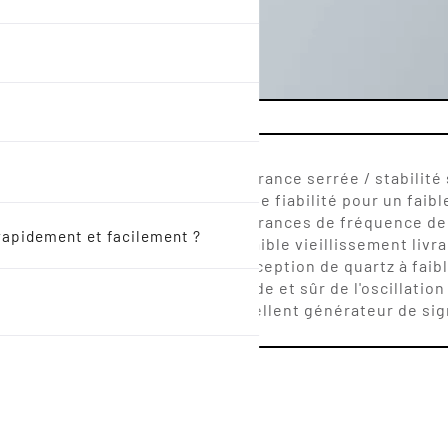
.6 x 1.2 mm
Tolérance serrée / stabilité
Haute fiabilité pour un faibl
Tolérances de fréquence de
rapidement et facilement ?
et faible vieillissement livr
Conception de quartz à faib
rapide et sûr de l'oscillation
Excellent générateur de sig