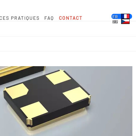
DE
EN
FR
CES PRATIQUES
FAQ
CONTACT
ES
PL
IT
NL
HU
CS