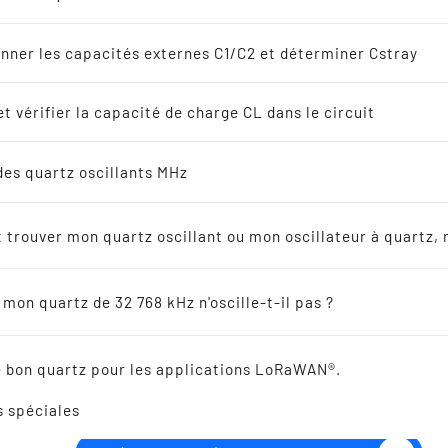
lateurs à quartz
s
nner les capacités externes C1/C2 et déterminer Cstray
8 kHz Solutions
t vérifier la capacité de charge CL dans le circuit
s
des quartz oscillants MHz
SMD QUARTZ CRYSTAL 1
endeurs
24.0 - 285.0 MHz
trouver mon quartz oscillant ou mon oscillateur à quartz, 
ateurs en céramique
mon quartz de 32 768 kHz n'oscille-t-il pas ?
ence croisée
le bon quartz pour les applications LoRaWAN®.
s spéciales