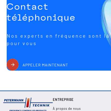
Contact
téléphonique
Nos experts en fréquence sont là
pour vous
APPELER MAINTENANT
ENTREPRISE
À propos de nous