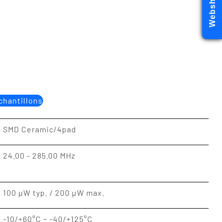
Webshop
hantillons
SMD Ceramic/4pad
24.00 - 285.00 MHz
100 μW typ. / 200 μW max.
-10/+60°C ~ -40/+125°C