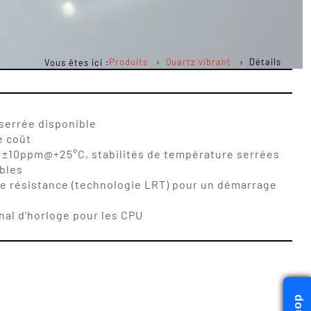
Produits
Quartz vibrant
Détails
Vous êtes ici :
 serrée disponible
e coût
 ±10ppm@+25°C, stabilités de température serrées
ables
le résistance (technologie LRT) pour un démarrage
nal d'horloge pour les CPU