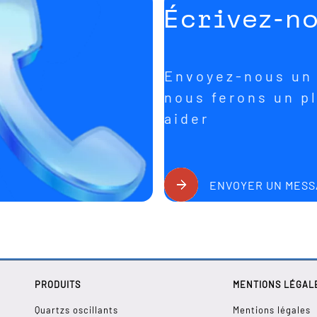
Écrivez-n
Envoyez-nous un 
nous ferons un pl
aider
ENVOYER UN MESS
PRODUITS
MENTIONS LÉGAL
Quartzs oscillants
Mentions légales