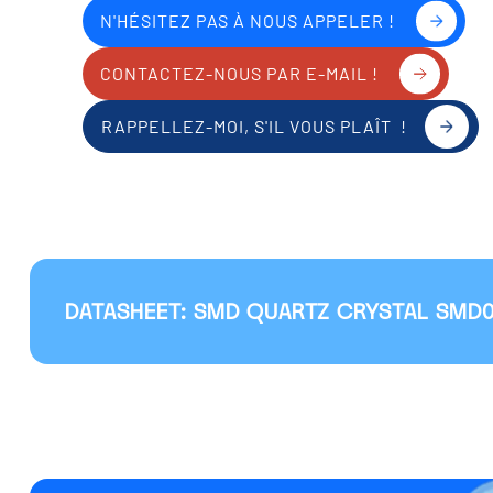
N'HÉSITEZ PAS À NOUS APPELER !
CONTACTEZ-NOUS PAR E-MAIL !
RAPPELLEZ-MOI, S'IL VOUS PLAÎT !
DATASHEET: SMD QUARTZ CRYSTAL SMD