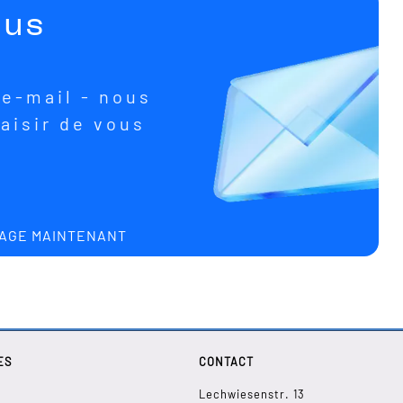
ous
e-mail - nous
aisir de vous
AGE MAINTENANT
ES
CONTACT
Lechwiesenstr. 13